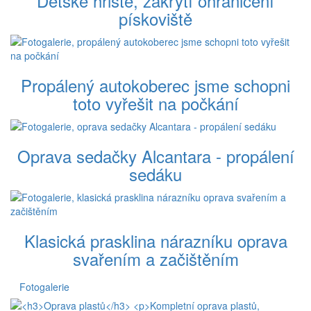
Dětské hřiště, zakrytí ohraničení
pískoviště
Propálený autokoberec jsme schopni
toto vyřešit na počkání
Oprava sedačky Alcantara - propálení
sedáku
Klasická prasklina nárazníku oprava
svařením a začištěním
Fotogalerie