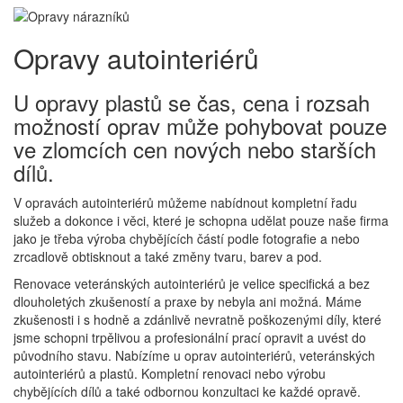
Opravy autointeriérů
U opravy plastů se čas, cena i rozsah
možností oprav může pohybovat pouze
ve zlomcích cen nových nebo starších
dílů.
V opravách autointeriérů můžeme nabídnout kompletní řadu
služeb a dokonce i věci, které je schopna udělat pouze naše firma
jako je třeba výroba chybějících částí podle fotografie a nebo
zrcadlově obtisknout a také změny tvaru, barev a pod.
Renovace veteránských autointeriérů je velice specifická a bez
dlouholetých zkušeností a praxe by nebyla ani možná. Máme
zkušenosti i s hodně a zdánlivě nevratně poškozenými díly, které
jsme schopni trpělivou a profesionální prací opravit a uvést do
původního stavu. Nabízíme u oprav autointeriérů, veteránských
autointeriérů a plastů. Kompletní renovaci nebo výrobu
chybějících dílů a také odbornou konzultaci ke každé opravě.