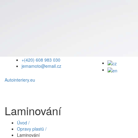
+(420) 608 983 030
jemamoto@email.cz
Autointeriery.eu
Laminování
Úvod /
Opravy plastů /
Laminování