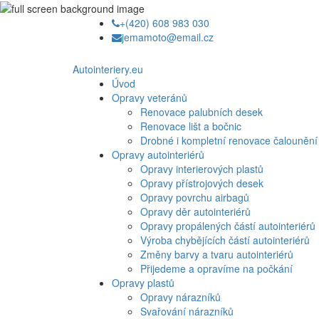
+(420) 608 983 030
jemamoto@email.cz
Autointeriery.eu
Úvod
Opravy veteránů
Renovace palubních desek
Renovace lišt a bočnic
Drobné i kompletní renovace čalounění
Opravy autointeriérů
Opravy interierových plastů
Opravy přístrojových desek
Opravy povrchu airbagů
Opravy děr autointeriérů
Opravy propálených částí autointeriérů
Výroba chybějících částí autointeriérů
Změny barvy a tvaru autointeriérů
Přijedeme a opravíme na počkání
Opravy plastů
Opravy nárazníků
Svařování nárazníků