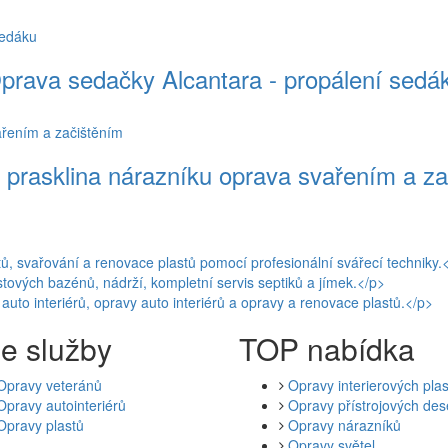
prava sedačky Alcantara - propálení sedá
 prasklina nárazníku oprava svařením a z
e služby
TOP nabídka
Opravy veteránů
Opravy interierových pla
Opravy autointeriérů
Opravy přístrojových des
Opravy plastů
Opravy nárazníků
Opravy světel