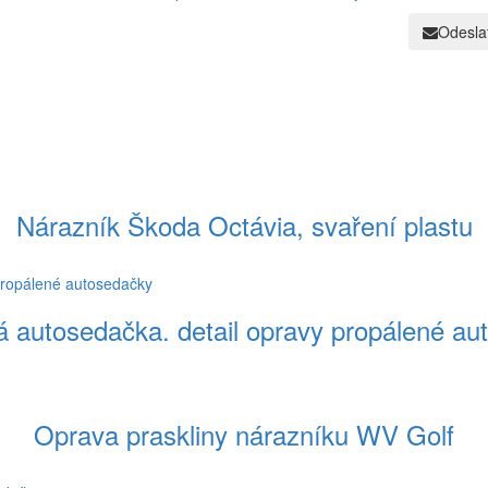
Odesla
Nárazník Škoda Octávia, svaření plastu
á autosedačka. detail opravy propálené au
Oprava praskliny nárazníku WV Golf