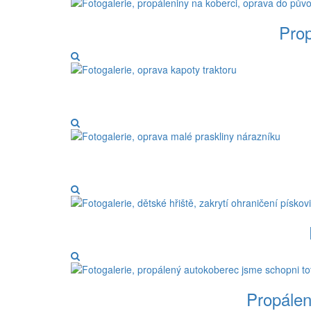
Prop
Propálen