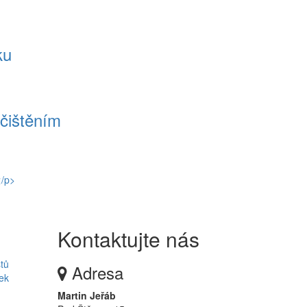
ku
ačištěním
Kontaktujte nás
stů
Adresa
ek
Martin Jeřáb