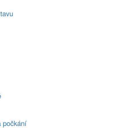
stavu
ě
a počkání