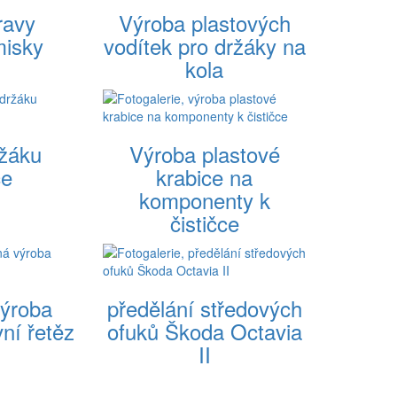
ravy
Výroba plastových
misky
vodítek pro držáky na
kola
ržáku
Výroba plastové
če
krabice na
komponenty k
čističce
výroba
předělání středových
ní řetěz
ofuků Škoda Octavia
II