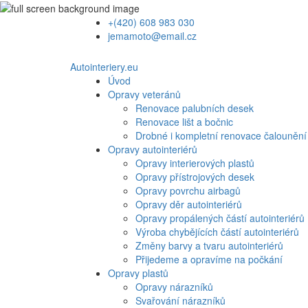
+(420) 608 983 030
jemamoto@email.cz
Autointeriery.eu
Úvod
Opravy veteránů
Renovace palubních desek
Renovace lišt a bočnic
Drobné i kompletní renovace čalounění
Opravy autointeriérů
Opravy interierových plastů
Opravy přístrojových desek
Opravy povrchu airbagů
Opravy děr autointeriérů
Opravy propálených částí autointeriérů
Výroba chybějících částí autointeriérů
Změny barvy a tvaru autointeriérů
Přijedeme a opravíme na počkání
Opravy plastů
Opravy nárazníků
Svařování nárazníků