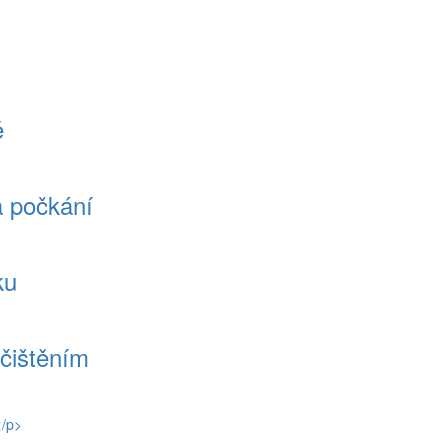
ě
a počkání
ku
ačištěním