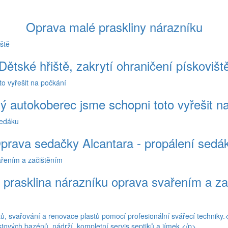
Oprava malé praskliny nárazníku
Dětské hřiště, zakrytí ohraničení pískovišt
ý autokoberec jsme schopni toto vyřešit n
prava sedačky Alcantara - propálení sedá
 prasklina nárazníku oprava svařením a z