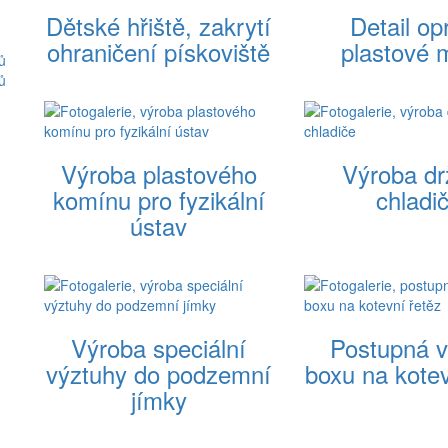
Dětské hřiště, zakrytí
Detail op
ohraničení pískoviště
plastové 
ů
ů
Výroba plastového
Výroba d
komínu pro fyzikální
chladi
ústav
Výroba speciální
Postupná 
výztuhy do podzemní
boxu na kotev
jímky