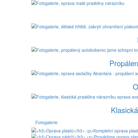
Propálen
O
Klasická
Fotogalerie