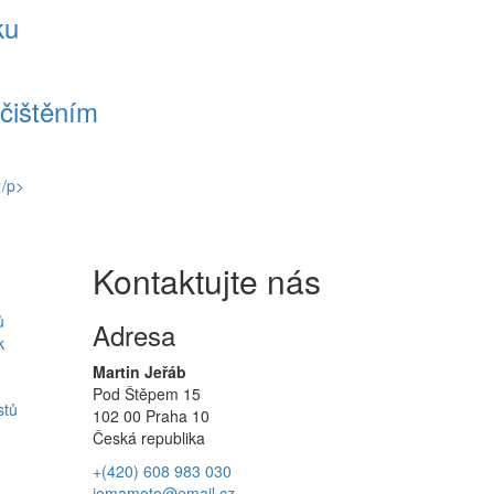
ku
ačištěním
Kontaktujte nás
ů
Adresa
k
Martin Jeřáb
Pod Štěpem 15
stů
102 00 Praha 10
Česká republika
+(420) 608 983 030
jemamoto@email.cz