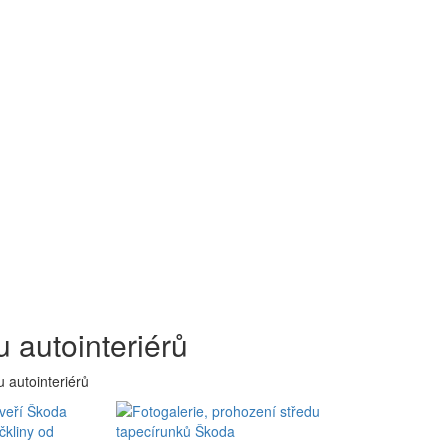
 autointeriérů
 autointeriérů