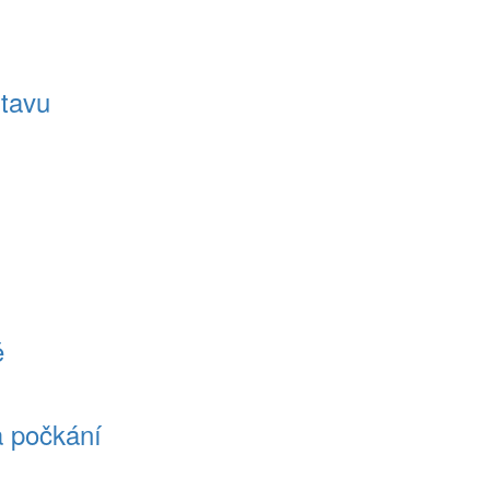
stavu
ě
a počkání