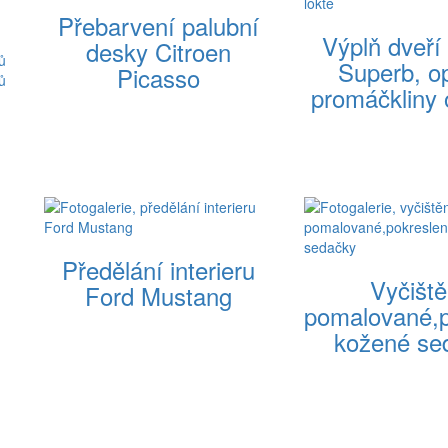
Přebarvení palubní
Výplň dveří
desky Citroen
ů
Superb, o
Picasso
ů
promáčkliny 
Předělání interieru
Vyčiště
Ford Mustang
pomalované,p
kožené se