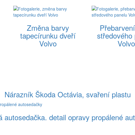
Změna barvy
Přebarvení
tapecírunku dveří
středového 
Volvo
Volvo
Nárazník Škoda Octávia, svaření plastu
á autosedačka. detail opravy propálené au