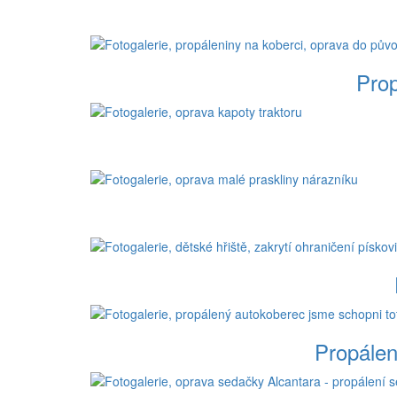
Prop
Propálen