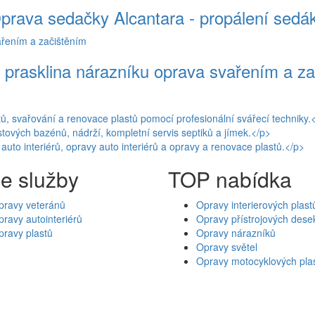
prava sedačky Alcantara - propálení sedá
 prasklina nárazníku oprava svařením a z
e služby
TOP nabídka
pravy veteránů
Opravy interierových plast
ravy autointeriérů
Opravy přístrojových dese
pravy plastů
Opravy nárazníků
Opravy světel
Opravy motocyklových pla