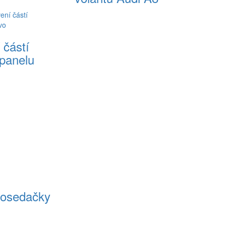
 částí
panelu
tosedačky