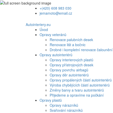
+(420) 608 983 030
jemamoto@email.cz
Autointeriery.eu
Úvod
Opravy veteránů
Renovace palubních desek
Renovace lišt a bočnic
Drobné i kompletní renovace čalounění
Opravy autointeriérů
Opravy interierových plastů
Opravy přístrojových desek
Opravy povrchu airbagů
Opravy děr autointeriérů
Opravy propálených částí autointeriérů
Výroba chybějících částí autointeriérů
Změny barvy a tvaru autointeriérů
Přijedeme a opravíme na počkání
Opravy plastů
Opravy nárazníků
Svařování nárazníků