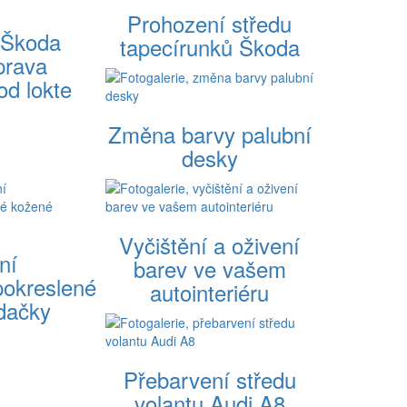
Prohození středu
 Škoda
tapecírunků Škoda
prava
od lokte
Změna barvy palubní
desky
Vyčištění a oživení
ní
barev ve vašem
okreslené
autointeriéru
dačky
Přebarvení středu
volantu Audi A8