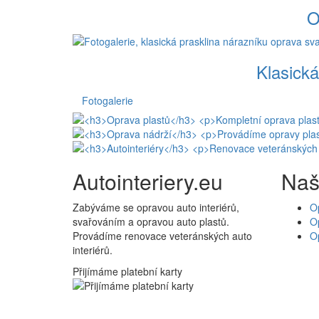
O
Klasická
Fotogalerie
Autointeriery.eu
Naš
Zabýváme se opravou auto interiérů,
O
svařováním a opravou auto plastů.
Op
Provádíme renovace veteránských auto
O
interiérů.
Přijímáme platební karty