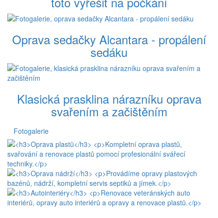
toto vyřešit na počkání
Oprava sedačky Alcantara - propálení
sedáku
Klasická prasklina nárazníku oprava
svařením a začištěním
Fotogalerie