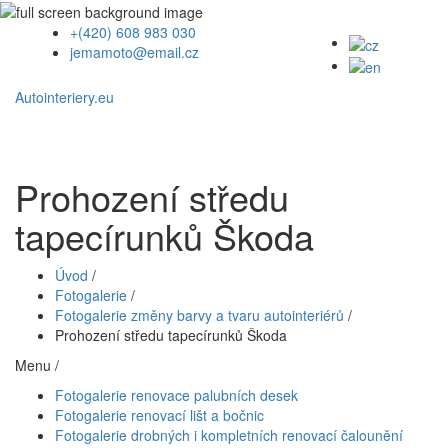
+(420) 608 983 030
jemamoto@email.cz
Autointeriery.eu
Prohození středu
tapecírunků Škoda
Úvod
/
Fotogalerie
/
Fotogalerie změny barvy a tvaru autointeriérů
/
Prohození středu tapecírunků Škoda
Menu /
Fotogalerie renovace palubních desek
Fotogalerie renovací lišt a bočnic
Fotogalerie drobných i kompletních renovací čalounění