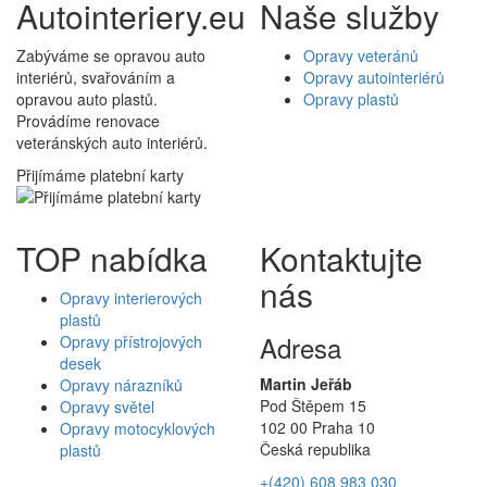
Autointeriery.eu
Naše služby
Zabýváme se opravou auto
Opravy veteránů
interiérů, svařováním a
Opravy autointeriérů
opravou auto plastů.
Opravy plastů
Provádíme renovace
veteránských auto interiérů.
Přijímáme platební karty
TOP nabídka
Kontaktujte
nás
Opravy interierových
plastů
Adresa
Opravy přístrojových
desek
Martin Jeřáb
Opravy nárazníků
Pod Štěpem 15
Opravy světel
102 00 Praha 10
Opravy motocyklových
Česká republika
plastů
+(420) 608 983 030