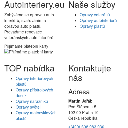
Autointeriery.eu
Naše služby
Zabýváme se opravou auto
Opravy veteránů
interiérů, svařováním a
Opravy autointeriérů
opravou auto plastů.
Opravy plastů
Provádíme renovace
veteránských auto interiérů.
Přijímáme platební karty
TOP nabídka
Kontaktujte
nás
Opravy interierových
plastů
Adresa
Opravy přístrojových
desek
Martin Jeřáb
Opravy nárazníků
Pod Štěpem 15
Opravy světel
102 00 Praha 10
Opravy motocyklových
Česká republika
plastů
+(420) 608 983 030