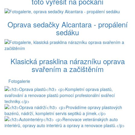
toto vyřešit na počkání
Oprava sedačky Alcantara - propálení
sedáku
Klasická prasklina nárazníku oprava
svařením a začištěním
Fotogalerie