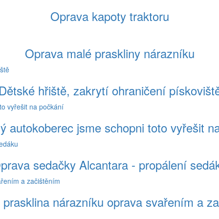
Oprava kapoty traktoru
Oprava malé praskliny nárazníku
Dětské hřiště, zakrytí ohraničení pískovišt
ý autokoberec jsme schopni toto vyřešit n
prava sedačky Alcantara - propálení sedá
 prasklina nárazníku oprava svařením a z