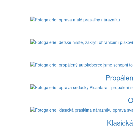
Propálen
O
Klasická