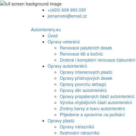
+(420) 608 983 030
jemamoto@email.cz
Autointeriery.eu
Úvod
Opravy veteránů
Renovace palubních desek
Renovace lišt a bočnic
Drobné i kompletní renovace čalounění
Opravy autointeriérů
Opravy interierových plastů
Opravy přístrojových desek
Opravy povrchu airbagů
Opravy děr autointeriérů
Opravy propálených částí autointeriérů
Výroba chybějících částí autointeriérů
Změny barvy a tvaru autointeriérů
Přijedeme a opravíme na počkání
Opravy plastů
Opravy nárazníků
Svařování nárazníků