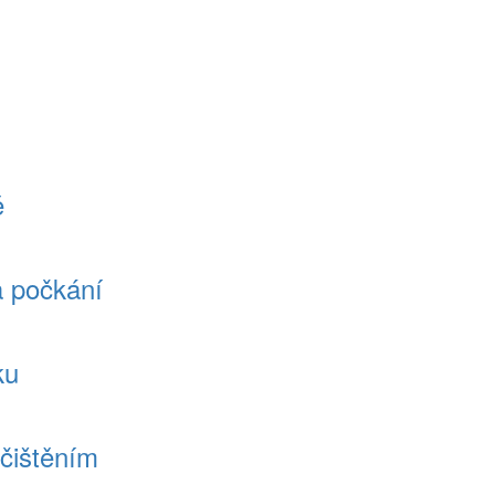
ě
a počkání
ku
ačištěním