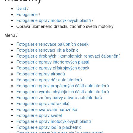
Úvod
/
Fotogalerie
/
Fotogalerie oprav motocyklových plastů
/
Oprava ulomeného držáčku zadního světla motorky
Menu /
Fotogalerie renovace palubních desek
Fotogalerie renovací lišt a bočnic
Fotogalerie drobných i kompletních renovací čalounění
Fotogalerie opravy interierových plastů
Fotogalerie opravy přístrojových desek
Fotogalerie oprav airbagů
Fotogalerie oprav děr autointeriérů
Fotogalerie oprav propálených částí autointeriérů
Fotogalerie výroba chybějících částí autointeriérů
Fotogalerie změny barvy a tvaru autointeriérů
Fotogalerie oprav nárazníků
Fotogalerie svařování nárazníků
Fotogalerie oprav světel
Fotogalerie oprav motocyklových plastů
Fotogalerie oprav lodí a plachetnic
Fotogalerie ostatních svařování a oprav plastů