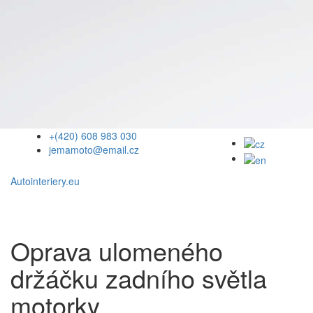
+(420) 608 983 030
jemamoto@email.cz
Autointeriery.eu
Oprava ulomeného
držáčku zadního světla
motorky