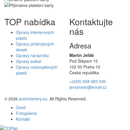
TOP nabídka
Kontaktujte
nás
Opravy interierových
plastů
Adresa
Opravy přístrojových
desek
Martin Jeřáb
Opravy nárazníků
Pod Štěpem 15
Opravy světel
102 00 Praha 10
Opravy motocyklových
Česká republika
plastů
+(420) 608 983 030
jemamoto@email.cz
© 2026
autointeriery.eu
. All Rights Reserved.
Úvod
Fotogalerie
Kontakt