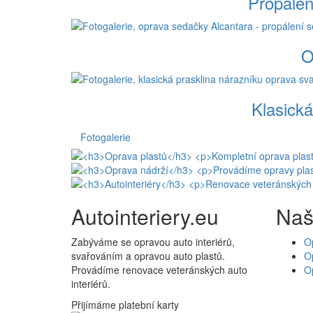
Propálen
O
Klasická
Fotogalerie
Autointeriery.eu
Naš
Zabýváme se opravou auto interiérů,
O
svařováním a opravou auto plastů.
Op
Provádíme renovace veteránských auto
O
interiérů.
Přijímáme platební karty