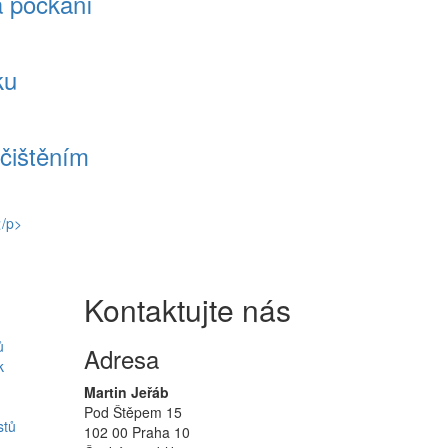
a počkání
ku
ačištěním
Kontaktujte nás
ů
Adresa
k
Martin Jeřáb
Pod Štěpem 15
stů
102 00 Praha 10