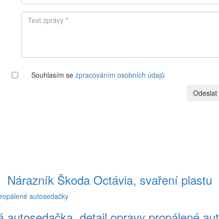
Souhlasím se
zpracováním osobních údajů
Odeslat
Nárazník Škoda Octávia, svaření plastu
á autosedačka. detail opravy propálené au