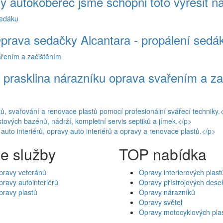
ý autokoberec jsme schopni toto vyřešit n
prava sedačky Alcantara - propálení sedá
 prasklina nárazníku oprava svařením a z
e služby
TOP nabídka
pravy veteránů
Opravy interierových plast
ravy autointeriérů
Opravy přístrojových dese
pravy plastů
Opravy nárazníků
Opravy světel
Opravy motocyklových pla