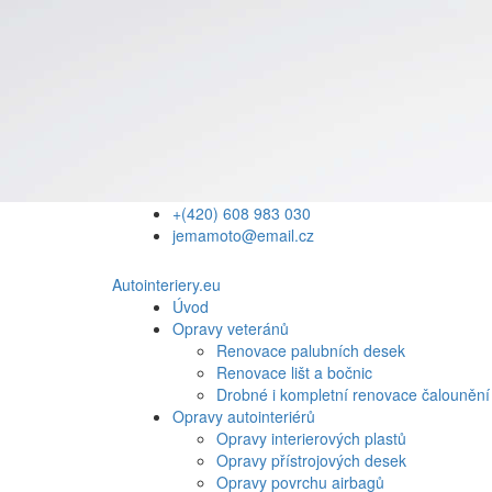
+(420) 608 983 030
jemamoto@email.cz
Autointeriery.eu
Úvod
Opravy veteránů
Renovace palubních desek
Renovace lišt a bočnic
Drobné i kompletní renovace čalounění
Opravy autointeriérů
Opravy interierových plastů
Opravy přístrojových desek
Opravy povrchu airbagů