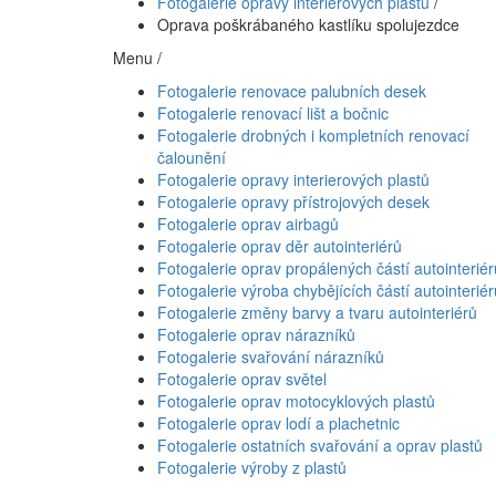
Fotogalerie opravy interierových plastů
/
Oprava poškrábaného kastlíku spolujezdce
Menu /
Fotogalerie renovace palubních desek
Fotogalerie renovací lišt a bočnic
Fotogalerie drobných i kompletních renovací
čalounění
Fotogalerie opravy interierových plastů
Fotogalerie opravy přístrojových desek
Fotogalerie oprav airbagů
Fotogalerie oprav děr autointeriérů
Fotogalerie oprav propálených částí autointeriér
Fotogalerie výroba chybějících částí autointeriér
Fotogalerie změny barvy a tvaru autointeriérů
Fotogalerie oprav nárazníků
Fotogalerie svařování nárazníků
Fotogalerie oprav světel
Fotogalerie oprav motocyklových plastů
Fotogalerie oprav lodí a plachetnic
Fotogalerie ostatních svařování a oprav plastů
Fotogalerie výroby z plastů