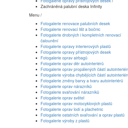
Fotogalerie opravy přístrojových desek
/
Zachráněná palubní deska Infinity
Menu /
Fotogalerie renovace palubních desek
Fotogalerie renovací lišt a bočnic
Fotogalerie drobných i kompletních renovací
čalounění
Fotogalerie opravy interierových plastů
Fotogalerie opravy přístrojových desek
Fotogalerie oprav airbagů
Fotogalerie oprav děr autointeriérů
Fotogalerie oprav propálených částí autointeriér
Fotogalerie výroba chybějících částí autointeriér
Fotogalerie změny barvy a tvaru autointeriérů
Fotogalerie oprav nárazníků
Fotogalerie svařování nárazníků
Fotogalerie oprav světel
Fotogalerie oprav motocyklových plastů
Fotogalerie oprav lodí a plachetnic
Fotogalerie ostatních svařování a oprav plastů
Fotogalerie výroby z plastů