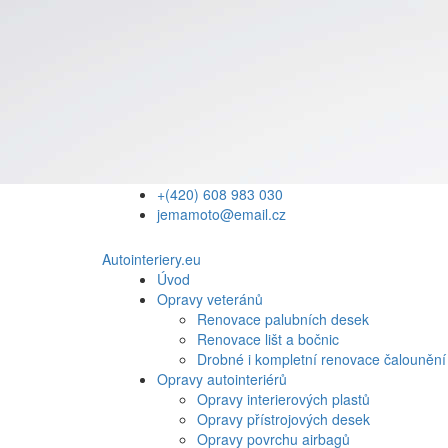
+(420) 608 983 030
jemamoto@email.cz
Autointeriery.eu
Úvod
Opravy veteránů
Renovace palubních desek
Renovace lišt a bočnic
Drobné i kompletní renovace čalounění
Opravy autointeriérů
Opravy interierových plastů
Opravy přístrojových desek
Opravy povrchu airbagů