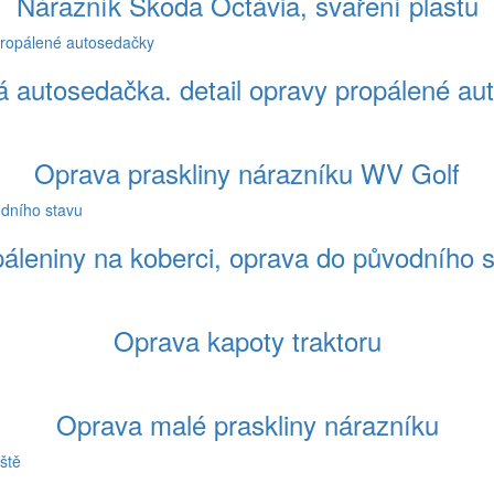
Nárazník Škoda Octávia, svaření plastu
á autosedačka. detail opravy propálené au
Oprava praskliny nárazníku WV Golf
áleniny na koberci, oprava do původního 
Oprava kapoty traktoru
Oprava malé praskliny nárazníku