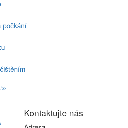
ě
a počkání
ku
ačištěním
Kontaktujte nás
ů
Adresa