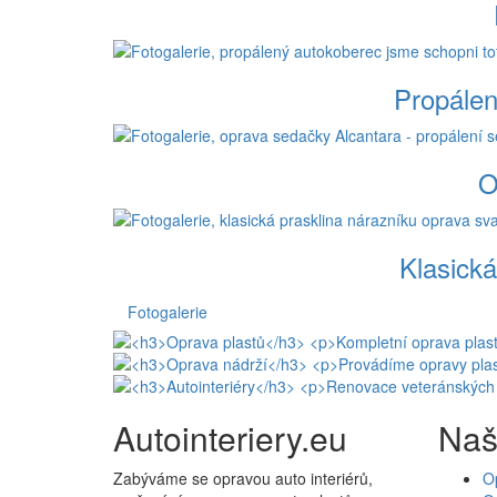
Propálen
O
Klasická
Fotogalerie
Autointeriery.eu
Naš
Zabýváme se opravou auto interiérů,
O