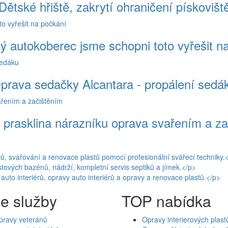
Dětské hřiště, zakrytí ohraničení pískovišt
ý autokoberec jsme schopni toto vyřešit n
prava sedačky Alcantara - propálení sedá
 prasklina nárazníku oprava svařením a z
e služby
TOP nabídka
pravy veteránů
Opravy interierových plast