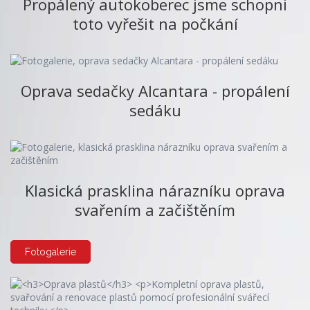
Propálený autokoberec jsme schopni
toto vyřešit na počkání
Oprava sedačky Alcantara - propálení
sedáku
Klasická prasklina nárazníku oprava
svařením a začištěním
Fotogalerie