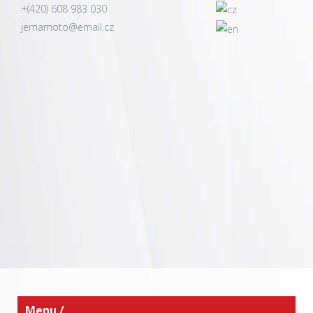
+(420) 608 983 030
jemamoto@email.cz
Autointeriery.eu
Oprava velké díry látkového
potahu sedačky
Úvod
/
Fotogalerie
/
Fotogalerie oprav děr autointeriérů
/
Oprava velké díry látkového potahu sedačky
Menu /