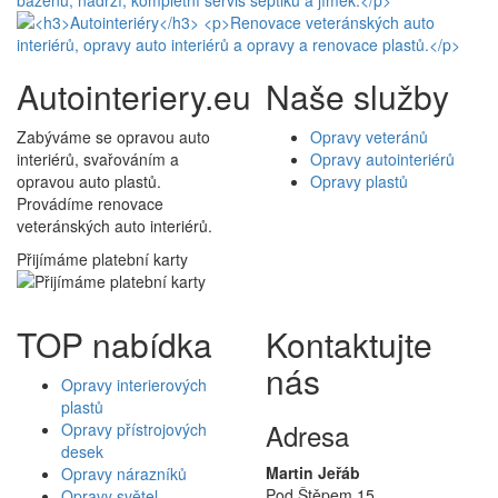
Autointeriery.eu
Naše služby
Zabýváme se opravou auto
Opravy veteránů
interiérů, svařováním a
Opravy autointeriérů
opravou auto plastů.
Opravy plastů
Provádíme renovace
veteránských auto interiérů.
Přijímáme platební karty
TOP nabídka
Kontaktujte
nás
Opravy interierových
plastů
Adresa
Opravy přístrojových
desek
Martin Jeřáb
Opravy nárazníků
Pod Štěpem 15
Opravy světel