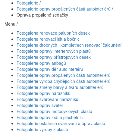
Fotogalerie
/
Fotogalerie oprav propálených částí autointeriérů
/
Oprava propálené sedačky
Menu /
Fotogalerie renovace palubních desek
Fotogalerie renovací lišt a bočnic
Fotogalerie drobných i kompletních renovací čalounění
Fotogalerie opravy interierových plastů
Fotogalerie opravy přístrojových desek
Fotogalerie oprav airbagů
Fotogalerie oprav děr autointeriérů
Fotogalerie oprav propálených částí autointeriérů
Fotogalerie výroba chybějících částí autointeriérů
Fotogalerie změny barvy a tvaru autointeriérů
Fotogalerie oprav nárazníků
Fotogalerie svařování nárazníků
Fotogalerie oprav světel
Fotogalerie oprav motocyklových plastů
Fotogalerie oprav lodí a plachetnic
Fotogalerie ostatních svařování a oprav plastů
Fotogalerie výroby z plastů