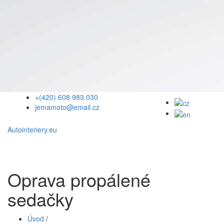
+(420) 608 983 030
jemamoto@email.cz
Autointeriery.eu
Oprava propálené
sedačky
Úvod
/