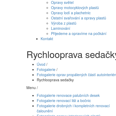
Opravy světel
Opravy motocyklových plastů
Opravy lodí a plachetnic
Ostatní svařování a opravy plastů
Výroba z plastů
Laminování
Přijedeme a opravíme na počkání
Kontakt
Rychlooprava sedačk
Úvod
/
Fotogalerie
/
Fotogalerie oprav propálených částí autointeriér
Rychlooprava sedačky
Menu /
Fotogalerie renovace palubních desek
Fotogalerie renovací lišt a bočnic
Fotogalerie drobných i kompletních renovací
čalounění
Fotogalerie opravy interierových plastů