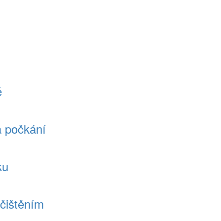
ě
a počkání
ku
ačištěním