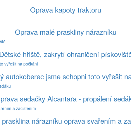
Oprava kapoty traktoru
Oprava malé praskliny nárazníku
Dětské hřiště, zakrytí ohraničení pískovišt
ý autokoberec jsme schopni toto vyřešit n
prava sedačky Alcantara - propálení sedá
 prasklina nárazníku oprava svařením a z