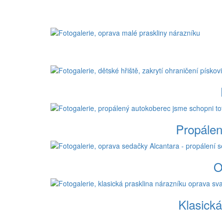
Propálen
O
Klasická