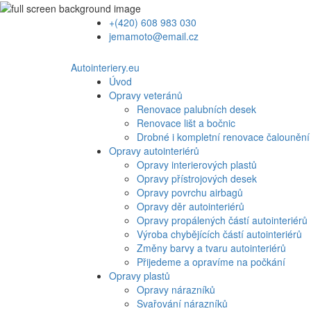
+(420) 608 983 030
jemamoto@email.cz
Autointeriery.eu
Úvod
Opravy veteránů
Renovace palubních desek
Renovace lišt a bočnic
Drobné i kompletní renovace čalounění
Opravy autointeriérů
Opravy interierových plastů
Opravy přístrojových desek
Opravy povrchu airbagů
Opravy děr autointeriérů
Opravy propálených částí autointeriérů
Výroba chybějících částí autointeriérů
Změny barvy a tvaru autointeriérů
Přijedeme a opravíme na počkání
Opravy plastů
Opravy nárazníků
Svařování nárazníků