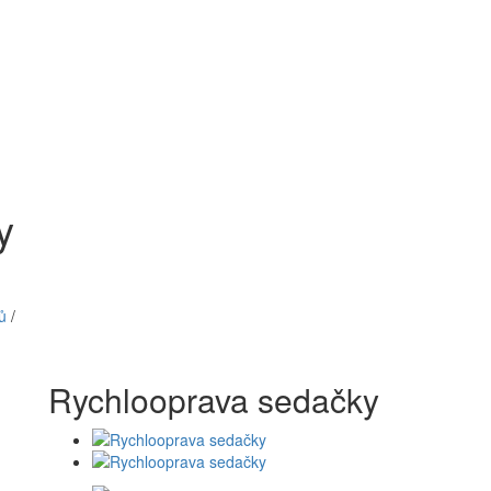
y
ů
/
Rychlooprava sedačky