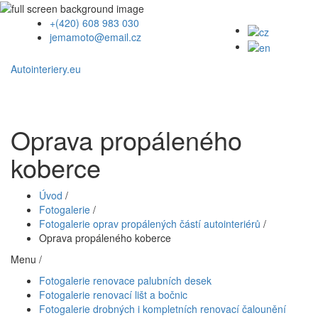
+(420) 608 983 030
jemamoto@email.cz
Autointeriery.eu
Oprava propáleného
koberce
Úvod
/
Fotogalerie
/
Fotogalerie oprav propálených částí autointeriérů
/
Oprava propáleného koberce
Menu /
Fotogalerie renovace palubních desek
Fotogalerie renovací lišt a bočnic
Fotogalerie drobných i kompletních renovací čalounění