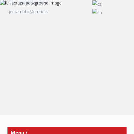
+(420) 608 983 030
jemamoto@email.cz
Autointeriery.eu
Rychlooprava nárazníku
Volkswagen
Úvod
/
Fotogalerie
/
Fotogalerie oprav nárazníků
/
Rychlooprava nárazníku Volkswagen
Menu /