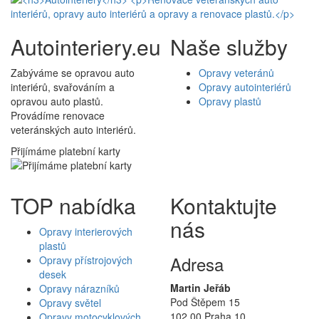
Autointeriery.eu
Naše služby
Zabýváme se opravou auto
Opravy veteránů
interiérů, svařováním a
Opravy autointeriérů
opravou auto plastů.
Opravy plastů
Provádíme renovace
veteránských auto interiérů.
Přijímáme platební karty
TOP nabídka
Kontaktujte
nás
Opravy interierových
plastů
Adresa
Opravy přístrojových
desek
Martin Jeřáb
Opravy nárazníků
Pod Štěpem 15
Opravy světel
102 00 Praha 10
Opravy motocyklových