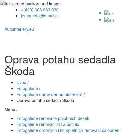
+(420) 608 983 030
jemamoto@email.cz
Autointeriery.eu
Oprava potahu sedadla
Škoda
Úvod
/
Fotogalerie
/
Fotogalerie oprav děr autointeriérů
/
Oprava potahu sedadla Škoda
Menu /
Fotogalerie renovace palubních desek
Fotogalerie renovací lišt a bočnic
Fotogalerie drobných i kompletních renovací čalounění