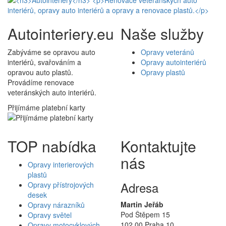
Autointeriery.eu
Naše služby
Zabýváme se opravou auto
Opravy veteránů
interiérů, svařováním a
Opravy autointeriérů
opravou auto plastů.
Opravy plastů
Provádíme renovace
veteránských auto interiérů.
Přijímáme platební karty
TOP nabídka
Kontaktujte
nás
Opravy interierových
plastů
Adresa
Opravy přístrojových
desek
Martin Jeřáb
Opravy nárazníků
Pod Štěpem 15
Opravy světel
102 00 Praha 10
Opravy motocyklových