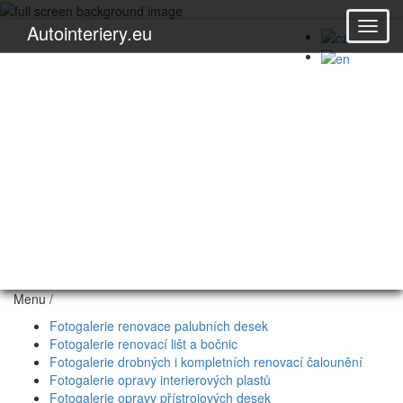
Autointeriery.eu
+(420) 608 983 030
jemamoto@email.cz
Oprava střešního boxu -
práce na počkání
Menu /
Fotogalerie renovace palubních desek
Fotogalerie renovací lišt a bočnic
Fotogalerie drobných i kompletních renovací čalounění
Fotogalerie opravy interierových plastů
Fotogalerie opravy přístrojových desek