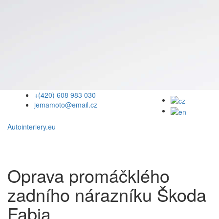
+(420) 608 983 030
jemamoto@email.cz
Autointeriery.eu
Oprava promáčklého
zadního nárazníku Škoda
Fabia