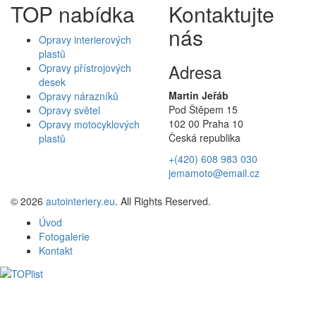
TOP nabídka
Kontaktujte
nás
Opravy interierových
plastů
Adresa
Opravy přístrojových
desek
Martin Jeřáb
Opravy nárazníků
Pod Štěpem 15
Opravy světel
102 00 Praha 10
Opravy motocyklových
Česká republika
plastů
+(420) 608 983 030
jemamoto@email.cz
© 2026
autointeriery.eu
. All Rights Reserved.
Úvod
Fotogalerie
Kontakt