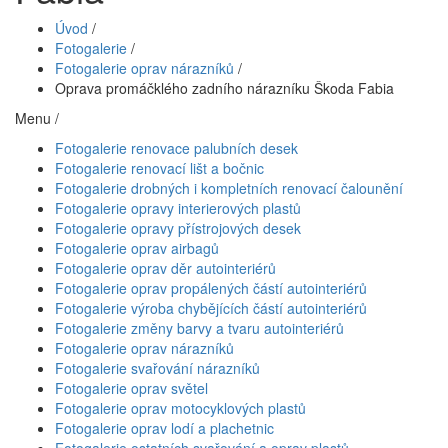
Úvod
/
Fotogalerie
/
Fotogalerie oprav nárazníků
/
Oprava promáčklého zadního nárazníku Škoda Fabia
Menu /
Fotogalerie renovace palubních desek
Fotogalerie renovací lišt a bočnic
Fotogalerie drobných i kompletních renovací čalounění
Fotogalerie opravy interierových plastů
Fotogalerie opravy přístrojových desek
Fotogalerie oprav airbagů
Fotogalerie oprav děr autointeriérů
Fotogalerie oprav propálených částí autointeriérů
Fotogalerie výroba chybějících částí autointeriérů
Fotogalerie změny barvy a tvaru autointeriérů
Fotogalerie oprav nárazníků
Fotogalerie svařování nárazníků
Fotogalerie oprav světel
Fotogalerie oprav motocyklových plastů
Fotogalerie oprav lodí a plachetnic
Fotogalerie ostatních svařování a oprav plastů